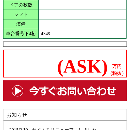
ドアの枚数
シフト
装備
車台番号下4桁
4349
(ASK)
万円
（税抜）
お知らせ
2015/3/10
サイトをリニューアルしました。